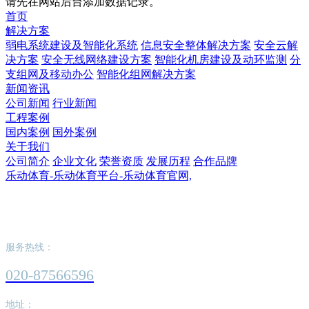
请先在网站后台添加数据记录。
首页
解决方案
弱电系统建设及智能化系统
信息安全整体解决方案
安全云解
决方案
安全无线网络建设方案
智能化机房建设及动环监测
分
支组网及移动办公
智能化组网解决方案
新闻资讯
公司新闻
行业新闻
工程案例
国内案例
国外案例
关于我们
公司简介
企业文化
荣誉资质
发展历程
合作品牌
乐动体育-乐动体育平台-乐动体育官网,
乐动体育-乐动体育平台-乐动体育官网,
服务热线：
020-87566596
地址：