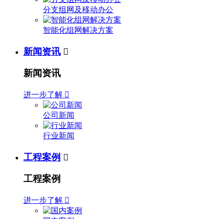
分支组网及移动办公
智能化组网解决方案
新闻资讯

新闻资讯
进一步了解

公司新闻
行业新闻
工程案例

工程案例
进一步了解
