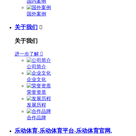
国内案例
国外案例
关于我们

关于我们
进一步了解

公司简介
企业文化
荣誉资质
发展历程
合作品牌
乐动体育-乐动体育平台-乐动体育官网,