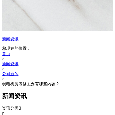
新闻资讯
您现在的位置：
首页
>
新闻资讯
>
公司新闻
>
弱电机房装修主要有哪些内容？
新闻资讯
资讯分类

